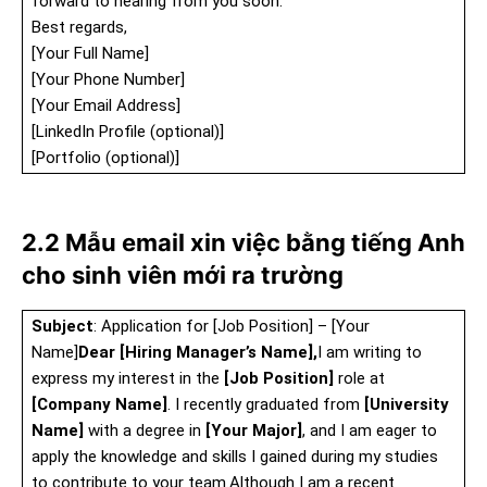
forward to hearing from you soon.
Best regards,
[Your Full Name]
[Your Phone Number]
[Your Email Address]
[LinkedIn Profile (optional)]
[Portfolio (optional)]
2.2 Mẫu email xin việc bằng tiếng Anh
cho sinh viên mới ra trường
Subject
: Application for [Job Position] – [Your
Name]
Dear [Hiring Manager’s Name],
I am writing to
express my interest in the
[Job Position]
role at
[Company Name]
. I recently graduated from
[University
Name]
with a degree in
[Your Major]
, and I am eager to
apply the knowledge and skills I gained during my studies
to contribute to your team.Although I am a recent