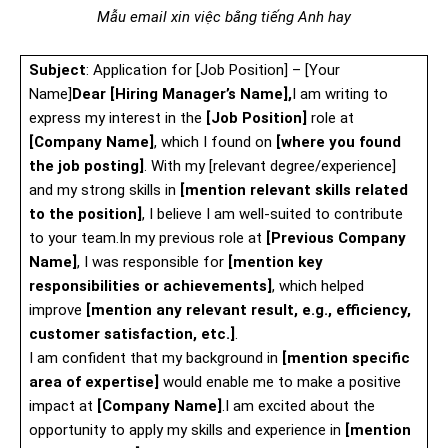
Mẫu email xin việc bằng tiếng Anh hay
Subject
: Application for [Job Position] – [Your
Name]
Dear [Hiring Manager’s Name],
I am writing to
express my interest in the
[Job Position]
role at
[Company Name]
, which I found on
[where you found
the job posting]
. With my [relevant degree/experience]
and my strong skills in
[mention relevant skills related
to the position]
, I believe I am well-suited to contribute
to your team.In my previous role at
[Previous Company
Name]
, I was responsible for
[mention key
responsibilities or achievements]
, which helped
improve
[mention any relevant result, e.g., efficiency,
customer satisfaction, etc.]
.
I am confident that my background in
[mention specific
area of expertise]
would enable me to make a positive
impact at
[Company Name]
.I am excited about the
opportunity to apply my skills and experience in
[mention