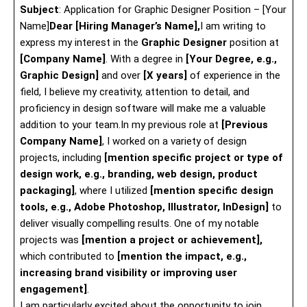
Subject
: Application for Graphic Designer Position – [Your
Name]
Dear [Hiring Manager’s Name],
I am writing to
express my interest in the
Graphic Designer
position at
[Company Name]
. With a degree in
[Your Degree, e.g.,
Graphic Design]
and over
[X years]
of experience in the
field, I believe my creativity, attention to detail, and
proficiency in design software will make me a valuable
addition to your team.In my previous role at
[Previous
Company Name]
, I worked on a variety of design
projects, including
[mention specific project or type of
design work, e.g., branding, web design, product
packaging]
, where I utilized
[mention specific design
tools, e.g., Adobe Photoshop, Illustrator, InDesign]
to
deliver visually compelling results. One of my notable
projects was
[mention a project or achievement],
which contributed to
[mention the impact, e.g.,
increasing brand visibility or improving user
engagement]
.
I am particularly excited about the opportunity to join