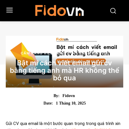
CẨM NANG VIỆC LÀM
KỸ NĂNG XIN VIỆC
Bật mí cách viết email gửi cv
bằng tiếng anh mà HR không thể
bỏ qua
By:
Fidovn
1 Tháng 10, 2025
Date:
Gửi CV qua email là một bước quan trọng trong quá trình xin