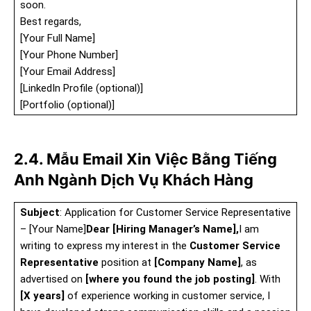
soon.
Best regards,
[Your Full Name]
[Your Phone Number]
[Your Email Address]
[LinkedIn Profile (optional)]
[Portfolio (optional)]
2.4. Mẫu Email Xin Việc Bằng Tiếng
Anh Ngành Dịch Vụ Khách Hàng
Subject
: Application for Customer Service Representative
– [Your Name]
Dear [Hiring Manager’s Name],
I am
writing to express my interest in the
Customer Service
Representative
position at
[Company Name]
, as
advertised on
[where you found the job posting]
. With
[X years]
of experience working in customer service, I