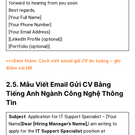
forward to hearing from you soon.
Best regards,
[Your Full Name]
[Your Phone Number]
[Your Email Address]
[LinkedIn Profile (optional)]
[Portfolio (optional)]
>>>Xem thêm: Cách viết email gửi CV ấn tượng – ghi
điểm với HR
2.5. Mẫu Viết Email Gửi CV Bằng
Tiếng Anh Ngành Công Nghệ Thông
Tin
Subject
: Application for IT Support Specialist – [Your
Name]
Dear [Hiring Manager’s Name],
I am writing to
apply for the
IT Support Specialist
position at