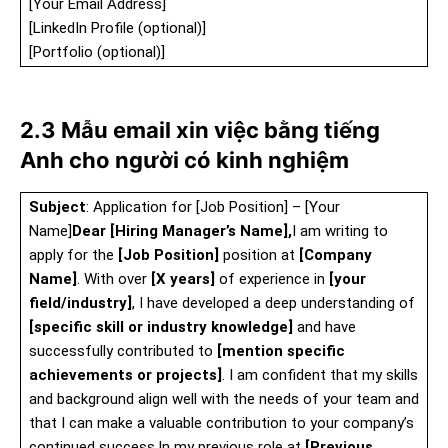
[Your Email Address]
[LinkedIn Profile (optional)]
[Portfolio (optional)]
2.3 Mẫu email xin việc bằng tiếng
Anh cho người có kinh nghiệm
Subject
: Application for [Job Position] – [Your
Name]
Dear [Hiring Manager’s Name],
I am writing to
apply for the
[Job Position]
position at
[Company
Name]
. With over
[X years]
of experience in
[your
field/industry]
, I have developed a deep understanding of
[specific skill or industry knowledge]
and have
successfully contributed to
[mention specific
achievements or projects]
. I am confident that my skills
and background align well with the needs of your team and
that I can make a valuable contribution to your company’s
continued success.In my previous role at
[Previous