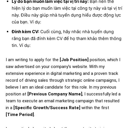
Lý do bạn muốn làm việc tại vị trí này:
Bạn nên thể
hiện lý do bạn muốn làm việc tại công ty này và tại vị trí
này. Điều này giúp nhà tuyển dụng hiểu được động lực
của bạn. Ví dụ:
Đính kèm CV:
Cuối cùng, hãy nhắc nhà tuyển dụng
rằng bạn đã đính kèm CV để họ tham khảo thêm thông
tin. Ví dụ:
I am writing to apply for the
[Job Position]
position, which I
saw advertised on your company’s website. With my
extensive experience in digital marketing and a proven track
record of driving sales through strategic online campaigns, I
believe I am an ideal candidate for this role. In my previous
position at
[Previous Company Name]
, I successfully led a
team to execute an email marketing campaign that resulted
in a
[Specific Growth/Success Rate]
within the first
[Time Period]
.