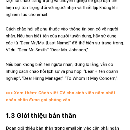
Một lời chào trang trọng và chuyên nghiệp sẽ giúp bạn thể
hiện sự tôn trọng đối với người nhận và thiết lập không khí
nghiêm túc cho email.
Cách chào hỏi sẽ phụ thuộc vào thông tin bạn có về người
nhận. Nếu bạn biết tên của người tuyển dụng, hãy sử dụng
các từ “Dear Mr./Ms. [Last Name]” để thể hiện sự trang trọng.
Ví dụ: “Dear Mr. Smith,” “Dear Ms. Johnson,”
Fidovnchat
AI Agent
Nếu bạn không biết tên người nhận, đừng lo lắng, vẫn có
những cách chào hỏi lịch sự và phù hợp: “Dear + tên doanh
nghiệp”, “Dear Hiring Manager,” “To Whom It May Concern,”.
Bạn cần BlogFidovn tổng hợp hay tìm kiếm thông tin nào?
>>> Xem thêm: Cách viết CV cho sinh viên năm nhất
chắn chắn được gọi phỏng vấn
1.3 Giới thiệu bản thân
Đoạn giới thiệu bản thân trong email xin việc cần phải ngắn