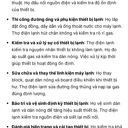
thuật. Họ đấu nối nguồn điện và kiểm tra độ ổn định
của thiết bị.
Thi công đường ống và phụ kiện thiết bị lạnh
: Họ lắp
đặt ống đồng, dây dẫn và ống thoát nước cho máy lạnh.
Thợ điện lạnh hút chân không và kiểm tra rò rỉ gas.
Kiểm tra và xử lý sự cố thiết bị lạnh
: Thợ điện lạnh
kiểm tra nguyên nhân thiết bị không làm lạnh. Họ đo
áp suất gas và kiểm tra dàn nóng. Việc xử lý kịp thời
giúp thiết bị hoạt động ổn định.
Sửa chữa và thay thế linh kiện máy lạnh
: Họ thay
block, quạt dàn nóng và board điều khiển khi thiết bị
hư. Thợ điện lạnh sửa đường ống thủng và nạp lại gas
đúng định lượng.
Bảo trì và vệ sinh định kỳ thiết bị lạnh
: Họ vệ sinh dàn
lạnh và dàn nóng để tăng hiệu suất thiết bị. Thợ điện
lạnh kiểm tra nguồn điện và siết lại mối nối.
Đánh giá hiện trạng và cải tạo thiết bị
: Họ kiểm tra khả