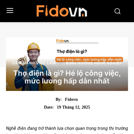
CẨM NANG VIỆC LÀM
ĐỊNH HƯỚNG NGHỀ NGHIỆP
Thợ điện là gì? Hé lộ công việc,
mức lương hấp dẫn nhất
By:
Fidovn
19 Tháng 12, 2025
Date:
Nghề điện đang trở thành lựa chọn quan trọng trong thị trường