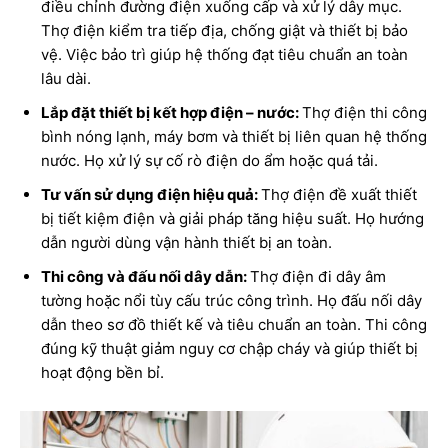
điều chỉnh đường điện xuống cấp và xử lý dây mục.
Thợ điện kiểm tra tiếp địa, chống giật và thiết bị bảo
vệ. Việc bảo trì giúp hệ thống đạt tiêu chuẩn an toàn
lâu dài.
Lắp đặt thiết bị kết hợp điện – nước:
Thợ điện thi công
bình nóng lạnh, máy bơm và thiết bị liên quan hệ thống
nước. Họ xử lý sự cố rò điện do ẩm hoặc quá tải.
Tư vấn sử dụng điện hiệu quả:
Thợ điện đề xuất thiết
Fidovnchat
AI Agent
bị tiết kiệm điện và giải pháp tăng hiệu suất. Họ hướng
dẫn người dùng vận hành thiết bị an toàn.
Thi công và đấu nối dây dẫn:
Thợ điện đi dây âm
Bạn cần BlogFidovn tổng hợp hay tìm kiếm thông tin nào?
tường hoặc nổi tùy cấu trúc công trình. Họ đấu nối dây
dẫn theo sơ đồ thiết kế và tiêu chuẩn an toàn. Thi công
đúng kỹ thuật giảm nguy cơ chập cháy và giúp thiết bị
hoạt động bền bỉ.