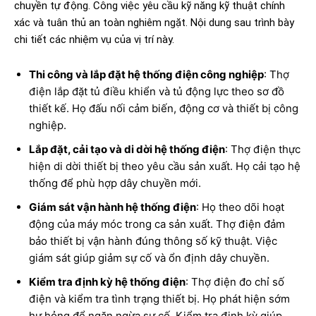
chuyền tự động. Công việc yêu cầu kỹ năng kỹ thuật chính
xác và tuân thủ an toàn nghiêm ngặt. Nội dung sau trình bày
chi tiết các nhiệm vụ của vị trí này.
Thi công và lắp đặt hệ thống điện công nghiệp
: Thợ
điện lắp đặt tủ điều khiển và tủ động lực theo sơ đồ
thiết kế. Họ đấu nối cảm biến, động cơ và thiết bị công
nghiệp.
Lắp đặt, cải tạo và di dời hệ thống điện
: Thợ điện thực
hiện di dời thiết bị theo yêu cầu sản xuất. Họ cải tạo hệ
thống để phù hợp dây chuyền mới.
Giám sát vận hành hệ thống điện
: Họ theo dõi hoạt
động của máy móc trong ca sản xuất. Thợ điện đảm
bảo thiết bị vận hành đúng thông số kỹ thuật. Việc
giám sát giúp giảm sự cố và ổn định dây chuyền.
Kiểm tra định kỳ hệ thống điện
: Thợ điện đo chỉ số
điện và kiểm tra tình trạng thiết bị. Họ phát hiện sớm
hư hỏng để ngăn ngừa sự cố. Kiểm tra định kỳ giúp