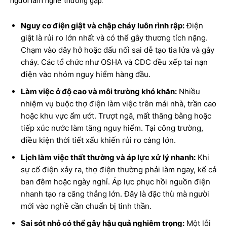
người làm nghề thường gặp.
Nguy cơ điện giật và chập cháy luôn rình rập:
Điện
giật là rủi ro lớn nhất và có thể gây thương tích nặng.
Chạm vào dây hở hoặc đấu nối sai dễ tạo tia lửa và gây
cháy. Các tổ chức như OSHA và CDC đều xếp tai nạn
điện vào nhóm nguy hiểm hàng đầu.
Làm việc ở độ cao và môi trường khó khăn:
Nhiều
nhiệm vụ buộc thợ điện làm việc trên mái nhà, trần cao
hoặc khu vực ẩm ướt. Trượt ngã, mất thăng bằng hoặc
tiếp xúc nước làm tăng nguy hiểm. Tại công trường,
điều kiện thời tiết xấu khiến rủi ro càng lớn.
Lịch làm việc thất thường và áp lực xử lý nhanh:
Khi
sự cố điện xảy ra, thợ điện thường phải làm ngay, kể cả
ban đêm hoặc ngày nghỉ. Áp lực phục hồi nguồn điện
nhanh tạo ra căng thẳng lớn. Đây là đặc thù mà người
mới vào nghề cần chuẩn bị tinh thần.
Sai sót nhỏ có thể gây hậu quả nghiêm trọng:
Một lỗi