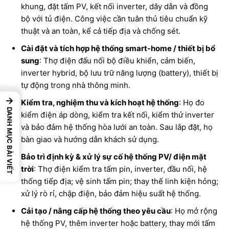
khung, đặt tấm PV, kết nối inverter, dây dẫn và đồng
bộ với tủ điện. Công việc cần tuân thủ tiêu chuẩn kỹ
thuật và an toàn, kể cả tiếp địa và chống sét.
Cài đặt và tích hợp hệ thống smart-home / thiết bị bổ
sung
: Thợ điện đấu nối bộ điều khiển, cảm biến,
inverter hybrid, bộ lưu trữ năng lượng (battery), thiết bị
tự động trong nhà thông minh.
→
Kiểm tra, nghiệm thu và kích hoạt hệ thống
: Họ đo
DANH MỤC BÀI VIẾT
kiểm điện áp dòng, kiểm tra kết nối, kiểm thử inverter
và bảo đảm hệ thống hòa lưới an toàn. Sau lắp đặt, họ
bàn giao và hướng dẫn khách sử dụng.
Bảo trì định kỳ & xử lý sự cố hệ thống PV/ điện mặt
trời
: Thợ điện kiểm tra tấm pin, inverter, đầu nối, hệ
thống tiếp địa; vệ sinh tấm pin; thay thế linh kiện hỏng;
xử lý rò rỉ, chập điện, bảo đảm hiệu suất hệ thống.
Cải tạo / nâng cấp hệ thống theo yêu cầu
: Họ mở rộng
hệ thống PV, thêm inverter hoặc battery, thay mới tấm