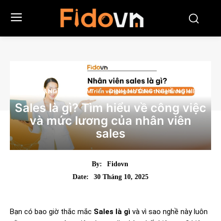
CẨM NANG VIỆC LÀM
ĐỊNH HƯỚNG NGHỀ NGHIỆP
Sales là gì? Tìm hiểu về công việc
và mức lương của nhân viên
sales
By:
Fidovn
30 Tháng 10, 2025
Date:
Bạn có bao giờ thắc mắc
Sales là gì
và vì sao nghề này luôn