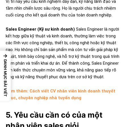
Vị trí này yêu cầu kinh nghiệm dày dạn, kỹ năng lãnh đạo và
tầm nhìn chiến lược sâu rộng. Họ là người chịu trách nhiệm
cuối cùng cho kết quả doanh thu của toàn doanh nghiệp.
Sales Engineer (Kỹ sư kinh doanh)
Sales Engineer là người
kết hợp giữa kỹ thuật và kinh doanh, thường làm việc trong
các lĩnh vực công nghiệp, thiết bị, công nghệ hoặc kỹ thuật
cao. Họ không chỉ bán sản phẩm mà còn tư vấn giải pháp kỹ
→
thuật, trình bày công nghệ, và hỗ trợ kỹ thuật trong quá trình
DANH MỤC BÀI VIẾT
đàm phán và triển khai dự án. Để thành công, Sales Engineer
cần kiến thức chuyên môn vững vàng, khả năng giao tiếp rõ
ràng và kỹ năng thuyết phục dựa trên cơ sở kỹ thuật.
Xem thêm: Cách viết CV nhân viên kinh doanh thuyết
phục, chuyên nghiệp nhà tuyển dụng
5. Yêu cầu cần có của một
nhân viên sales giỏi