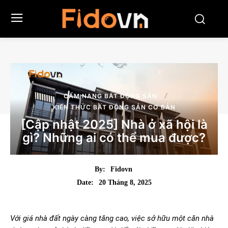
CẨM NANG BẤT ĐỘNG SẢN
KIẾN THỨC BẤT ĐỘNG SẢN CƠ BẢN
[Cập nhật 2025] Nhà ở xã hội là
gì? Những ai có thể mua được?
By:
Fidovn
20 Tháng 8, 2025
Date:
Với giá nhà đất ngày càng tăng cao, việc sở hữu một căn nhà