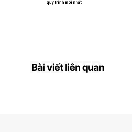
quy trình mới nhất
Đặc sản Quy Nhơn
RELATED
Bài viết liên quan