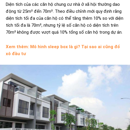
Diện tích của các căn hộ chung cư nhà ở xã hội thường dao
động từ 25m² đến 70m². Theo điều chỉnh mới quy định rằng
diện tích tối đa của căn hộ có thể tăng thêm 10% so với diện
tích tối đa là 70m², nhưng tỷ lệ số căn hộ có diện tích trên
70m² không được vượt quá 10% tổng số căn hộ trong dự án.
Xem thêm: Mô hình sleep box là gì? Tại sao ai cũng đổ
xô đầu tư
Fidovnchat
AI Agent
Bạn cần BlogFidovn tổng hợp hay tìm kiếm thông tin nào?