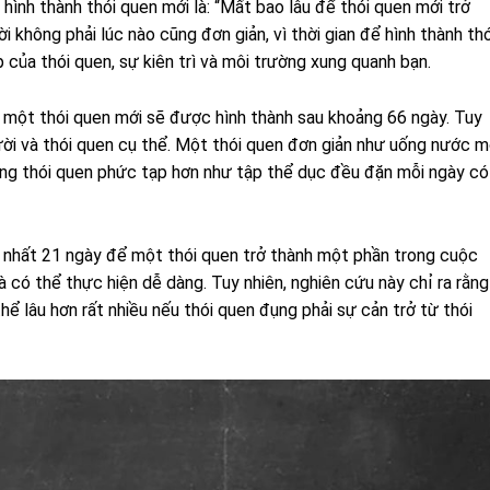
 hình thành thói quen mới là: “Mất bao lâu để thói quen mới trở
 không phải lúc nào cũng đơn giản, vì thời gian để hình thành thó
của thói quen, sự kiên trì và môi trường xung quanh bạn.
 một thói quen mới sẽ được hình thành sau khoảng 66 ngày. Tuy
gười và thói quen cụ thể. Một thói quen đơn giản như uống nước m
ững thói quen phức tạp hơn như tập thể dục đều đặn mỗi ngày có
t nhất 21 ngày để một thói quen trở thành một phần trong cuộc
 có thể thực hiện dễ dàng. Tuy nhiên, nghiên cứu này chỉ ra rằng
 thể lâu hơn rất nhiều nếu thói quen đụng phải sự cản trở từ thói