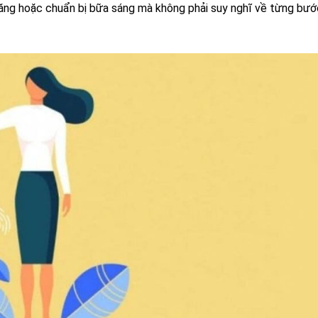
răng hoặc chuẩn bị bữa sáng mà không phải suy nghĩ về từng bướ